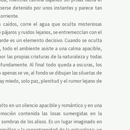
berse detenido por unos instantes y parece tan
orriente.
s caídos, corre el agua que oculta misteriosas
 pájaros y ruidos lejanos, se entremezclan con el
 tarde es un elemento decisivo. Cuando se oculta
 todo el ambiente asiste a una calma apacible,
or las propias criaturas de la naturaleza y todas
fundamente. Al final todo queda a oscuras, los
 apenas se ve, al fondo se dibujan las siluetas de
hay miedo, solo paz, plenitud y el rumor lejano de
lto en un silencio apacible y romántico y en una
emoción contenida las losas sumergidas en la
 sombras de los alisos. Es un lugar imaginado en
encillez y la espontaneidad de la naturaleza; un