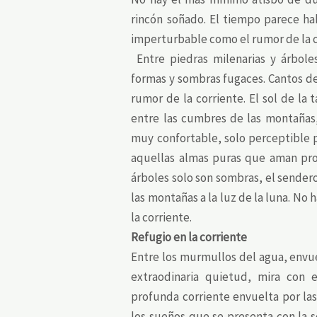
rincón soñado. El tiempo parece ha
imperturbable como el rumor de la c
Entre piedras milenarias y árbole
formas y sombras fugaces. Cantos de
rumor de la corriente. El sol de la
entre las cumbres de las montañas,
muy confortable, solo perceptible p
aquellas almas puras que aman pro
árboles solo son sombras, el sendero
las montañas a la luz de la luna. No 
la corriente.
Refugio en la corriente
Entre los murmullos del agua, envue
extraodinaria quietud, mira con 
profunda corriente envuelta por las
los sueños que se presenta con la s