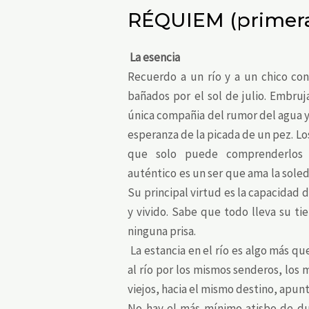
RÉQUIEM (primera
La esencia
Recuerdo a un río y a un chico con
bañados por el sol de julio. Embruj
única compañia del rumor del agua y u
esperanza de la picada de un pez. L
que solo puede comprenderlos 
auténtico es un ser que ama la soled
Su principal virtud es la capacidad
y vivido. Sabe que todo lleva su ti
ninguna prisa.
La estancia en el río es algo más qu
al río por los mismos senderos, los
viejos, hacia el mismo destino, apu
No hay el más mínimo atisbo de dud