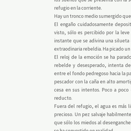
refugio en la corriente.
Hay un tronco medio sumergido que 
El engaño cuidadosamente deposita
visto, sólo es percibido por la lev
instante que se adivina una silueta 
extraodinaria rebeldia. Ha picado un
El reloj de la emoción se ha parad
rebelde y desesperado, intenta des
entre el fondo pedregoso hacia la par
pescador con la caña en alto amort
cesa en sus intentos. Poco a poco
reducto.
Fuera del refugio, el agua es más l
precioso. Un pez salvaje habilmente
que sólo los miedos al desenganche 
se ha convertido en realidad.