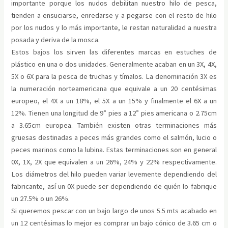
importante porque los nudos debilitan nuestro hilo de pesca,
tienden a ensuciarse, enredarse y a pegarse con el resto de hilo
por los nudos y lo más importante, le restan naturalidad a nuestra
posada y deriva de la mosca.
Estos bajos los sirven las diferentes marcas en estuches de
plástico en una o dos unidades. Generalmente acaban en un 3X, 4X,
5X o 6X para la pesca de truchas y tímalos. La denominación 3X es
la numeración norteamericana que equivale a un 20 centésimas
europeo, el 4X a un 18%, el 5X a un 15% y finalmente el 6X a un
12%. Tienen una longitud de 9” pies a 12” pies americana o 2.75cm
a 3.65cm europea. También existen otras terminaciones más
gruesas destinadas a peces más grandes como el salmón, lucio o
peces marinos como la lubina. Estas terminaciones son en general
0X, 1X, 2X que equivalen a un 26%, 24% y 22% respectivamente.
Los diámetros del hilo pueden variar levemente dependiendo del
fabricante, así un 0X puede ser dependiendo de quién lo fabrique
un 27.5% o un 26%.
Si queremos pescar con un bajo largo de unos 5.5 mts acabado en
un 12 centésimas lo mejor es comprar un bajo cónico de 3.65 cm o