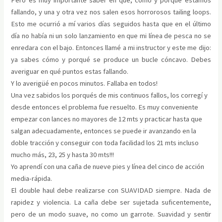
fallando, y una y otra vez nos salen esos horrorosos tailing loops.
Esto me ocurrió a mí varios días seguidos hasta que en el último
día no había ni un solo lanzamiento en que mi línea de pesca no se
enredara con el bajo. Entonces llamé a mi instructor y este me dijo:
ya sabes cómo y porqué se produce un bucle cóncavo. Debes
averiguar en qué puntos estas fallando.
Y lo averigüé en pocos minutos. Fallaba en todos!
Una vez sabidos los porqués de mis continuos fallos, los corregí y
desde entonces el problema fue resuelto. Es muy conveniente
empezar con lances no mayores de 12 mts y practicar hasta que
salgan adecuadamente, entonces se puede ir avanzando en la
doble tracción y conseguir con toda facilidad los 21 mts incluso
mucho más, 23, 25 y hasta 30 mts!!!
Yo aprendí con una caña de nueve pies y línea del cinco de acción
media-rápida.
El double haul debe realizarse con SUAVIDAD siempre. Nada de
rapidez y violencia. La caña debe ser sujetada suficentemente,
pero de un modo suave, no como un garrote. Suavidad y sentir